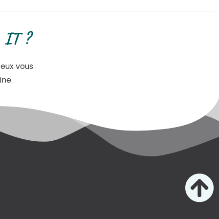
 IT ?
peux vous
ine.